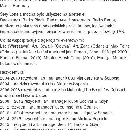
Martin Harmony.
Sety Lone’a można było usłyszeć na anetenie:
Radiostacji, Radio Płock, Radio 94i4, Houseradio, Radio Fama,
a także na pokazach mody polskich projektantów, festiwalach i
imprezach komercyjnych organizowanych m.in. przez telewizję TVN.
Od lat współpracuje z agencjami eventowymi:
Life (Warszawa), Art. Kowalik (Gdynia), Art. Zone (Gdańsk), Max Point
(Gdansk), a także z takimi markami jak: Denon „Denon Dj Night 2009”,
Porshe (Poznan 2010), Mentos Fresh Camp (2010), Energa, Mearsk,
Lotos i wiele innych.
Rezydentura:
2004-2010 rezydent i art. manager klubu Mandarynka w Sopocie.
2004 – do dziś rezydent klubu Atelier w Sopocie.
2006-2008 rezydent w nadmorskich klubach „The Beach” w Dębkach
oraz klubie Baya w Ustce.
2008 – 2012 rezydent i art. manager klubu Boolvar w Gdyni.
2012 rezydent i art. manager klubu Insomnia Gdańsk
2012 – 2014 rezydent i art. manager klubu Unique w Sopocie
2014- 2015 rezydent i art. manager klubu Mollo w Sopocie
2015 – rezydent i art. manager Jedz Pij Tańcz w Gdyni