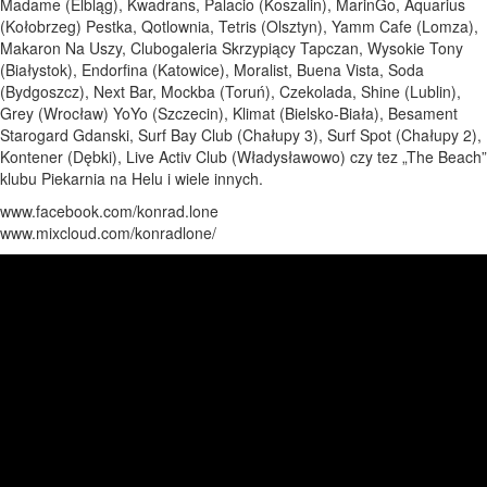
Madame (Elbląg), Kwadrans, Palacio (Koszalin), MarinGo, Aquarius
(Kołobrzeg) Pestka, Qotlownia, Tetris (Olsztyn), Yamm Cafe (Lomza),
Makaron Na Uszy, Clubogaleria Skrzypiący Tapczan, Wysokie Tony
(Białystok), Endorfina (Katowice), Moralist, Buena Vista, Soda
(Bydgoszcz), Next Bar, Mockba (Toruń), Czekolada, Shine (Lublin),
Grey (Wrocław) YoYo (Szczecin), Klimat (Bielsko-Biała), Besament
Starogard Gdanski, Surf Bay Club (Chałupy 3), Surf Spot (Chałupy 2),
Kontener (Dębki), Live Activ Club (Władysławowo) czy tez „The Beach”
klubu Piekarnia na Helu i wiele innych.
www.facebook.com/konrad.lone
www.mixcloud.com/konradlone/