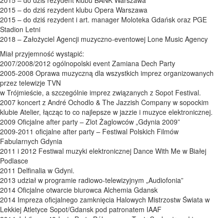
2015 – do dziś rezydent klubu BANK Warszawa
2015 – do dziś rezydent klubu Opera Warszawa
2015 – do dziś rezydent i art. manager Moloteka Gdańsk oraz PGE
Stadion Letni
2018 – Założyciel Agencji muzyczno-eventowej Lone Music Agency
Miał przyjemność wystąpić:
2007/2008/2012 ogólnopolski event Zamiana Dech Party
2005-2008 Oprawa muzyczną dla wszystkich imprez organizowanych
przez telewizje TVN
w Trójmieście, a szczególnie imprez związanych z Sopot Festival.
2007 koncert z André Ochodlo & The Jazzish Company w sopockim
klubie Atelier, łącząc to co najlepsze w jazzie i muzyce elektronicznej.
2009 Oficjalne after party – Zlot Żaglowców „Gdynia 2009”
2009-2011 oficjalne after party – Festiwal Polskich Filmów
Fabularnych Gdynia
2011 i 2012 Festiwal muzyki elektronicznej Dance With Me w Białej
Podlasce
2011 Delfinalia w Gdyni.
2013 udział w programie radiowo-telewizyjnym „Audiofonia”
2014 Oficjalne otwarcie biurowca Alchemia Gdansk
2014 Impreza oficjalnego zamknięcia Halowych Mistrzostw Świata w
Lekkiej Atletyce Sopot/Gdansk pod patronatem IAAF