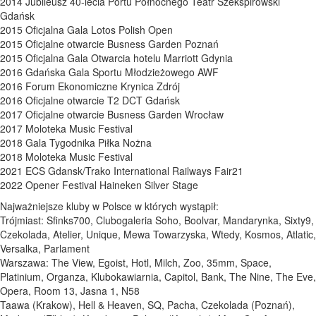
2014 Jubileusz 40-lecia Portu Północnego Teatr Szekspirowski
Gdańsk
2015 Oficjalna Gala Lotos Polish Open
2015 Oficjalne otwarcie Busness Garden Poznań
2015 Oficjalna Gala Otwarcia hotelu Marriott Gdynia
2016 Gdańska Gala Sportu Młodzieżowego AWF
2016 Forum Ekonomiczne Krynica Zdrój
2016 Oficjalne otwarcie T2 DCT Gdańsk
2017 Oficjalne otwarcie Busness Garden Wrocław
2017 Moloteka Music Festival
2018 Gala Tygodnika Piłka Nożna
2018 Moloteka Music Festival
2021 ECS Gdansk/Trako International Railways Fair21
2022 Opener Festival Haineken Silver Stage
Najważniejsze kluby w Polsce w których wystąpił:
Trójmiast: Sfinks700, Clubogaleria Soho, Boolvar, Mandarynka, Sixty9,
Czekolada, Atelier, Unique, Mewa Towarzyska, Wtedy, Kosmos, Atlatic,
Versalka, Parlament
Warszawa: The View, Egoist, Hotl, Milch, Zoo, 35mm, Space,
Platinium, Organza, Klubokawiarnia, Capitol, Bank, The Nine, The Eve,
Opera, Room 13, Jasna 1, N58
Taawa (Krakow), Hell & Heaven, SQ, Pacha, Czekolada (Poznań),