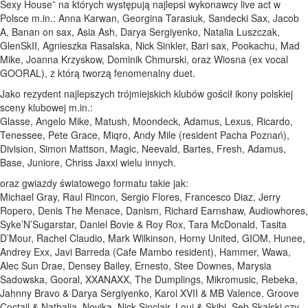
Sexy House” na których występują najlepsi wykonawcy live act w
Polsce m.in.: Anna Karwan, Georgina Tarasiuk, Sandecki Sax, Jacob
A, Banan on sax, Asia Ash, Darya Sergiyenko, Natalia Luszczak,
GlenSkII, Agnieszka Rasalska, Nick Sinkler, Bari sax, Pookachu, Mad
Mike, Joanna Krzyskow, Dominik Chmurski, oraz Wiosna (ex vocal
GOORAL), z którą tworzą fenomenalny duet.
Jako rezydent najlepszych trójmiejskich klubów gościł ikony polskiej
sceny klubowej m.in.:
Glasse, Angelo Mike, Matush, Moondeck, Adamus, Lexus, Ricardo,
Tenessee, Pete Grace, Miqro, Andy Mile (resident Pacha Poznań),
Division, Simon Mattson, Magic, Neevald, Bartes, Fresh, Adamus,
Base, Juniore, Chriss Jaxxi wielu innych.
oraz gwiazdy światowego formatu takie jak:
Michael Gray, Raul Rincon, Sergio Flores, Francesco Diaz, Jerry
Ropero, Denis The Menace, Danism, Richard Earnshaw, Audiowhores,
Syke’N’Sugarstar, Daniel Bovie & Roy Rox, Tara McDonald, Tasita
D’Mour, Rachel Claudio, Mark Wilkinson, Horny United, GIOM, Hunee,
Andrey Exx, Javi Barreda (Cafe Mambo resident), Hammer, Wawa,
Alec Sun Drae, Densey Bailey, Ernesto, Stee Downes, Marysia
Sadowska, Gooral, XXANAXX, The Dumplings, Mikromusic, Rebeka,
Jahnny Bravo & Darya Sergiyenko, Karol XVII & MB Valence, Groove
Coctail & Nathalia, Novika, Nick Sinclair, Loui & Skibi, Seb Skalski czy