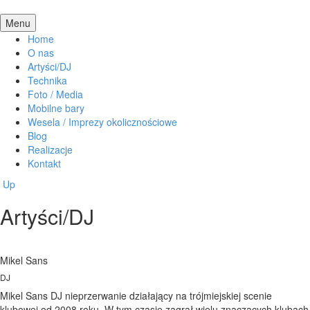
Menu
Home
O nas
Artyści/DJ
Technika
Foto / Media
Mobilne bary
Wesela / Imprezy okolicznościowe
Blog
Realizacje
Kontakt
Up
Artyści/DJ
Mikel Sans
DJ
Mikel Sans DJ nieprzerwanie działający na trójmiejskiej scenie
klubowej od 2008 roku. W tym czasie zagrał wielu znaczących klubach