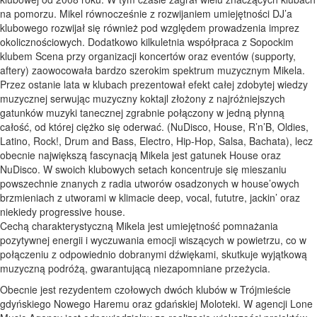
na pomorzu. Mikel równocześnie z rozwijaniem umiejętności DJ’a
klubowego rozwijał się również pod względem prowadzenia imprez
okolicznościowych. Dodatkowo kilkuletnia współpraca z Sopockim
klubem Scena przy organizacji koncertów oraz eventów (supporty,
aftery) zaowocowała bardzo szerokim spektrum muzycznym Mikela.
Przez ostanie lata w klubach prezentował efekt całej zdobytej wiedzy
muzycznej serwując muzyczny koktajl złożony z najróżniejszych
gatunków muzyki tanecznej zgrabnie połączony w jedną płynną
całość, od której ciężko się oderwać. (NuDisco, House, R’n’B, Oldies,
Latino, Rock!, Drum and Bass, Electro, Hip-Hop, Salsa, Bachata), lecz
obecnie największą fascynacją Mikela jest gatunek House oraz
NuDisco. W swoich klubowych setach koncentruje się mieszaniu
powszechnie znanych z radia utworów osadzonych w house’owych
brzmieniach z utworami w klimacie deep, vocal, fututre, jackin’ oraz
niekiedy progressive house.
Cechą charakterystyczną Mikela jest umiejętność pomnażania
pozytywnej energii i wyczuwania emocji wiszących w powietrzu, co w
połączeniu z odpowiednio dobranymi dźwiękami, skutkuje wyjątkową
muzyczną podróżą, gwarantującą niezapomniane przeżycia.
Obecnie jest rezydentem czołowych dwóch klubów w Trójmieście
gdyńskiego Nowego Haremu oraz gdańskiej Moloteki. W agencji Lone