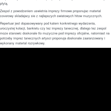
płytą.
Zespol z powodzeniem uswietnia imprezy firmowe proponujac material
coverowy skladajacy sie z najlepszych swiatowych hitow muzycznych.
Repertuar jest dopasowywany pod katem konkretnego wydarzenia,
uroczystej kolacji, bankietu czy tez imprezy tanecznej, dlatego tez zespol
moze stanowic doskonale tlo muzyczne pod imprezy oficjalne, natomiast na
potrzeby imprez tanecznych artysci proponuja doskonale zaaranzowany i
wykonany material rozrywkowy.