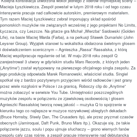
Kolejna konstelacja utworzona wokół jednego z liderów trójmiejskiej sceny –
Macieja Łyszkiewicza. Zespół powstał w lutym 2018 roku i od tego czasu
intensywnie pracuje nad całkowicie autorskim, premierowym materiałem.
Tym razem Maciej Łyszkiewicz zebrał imponujący skład spośród
pomorskich muzyków nie związanych wcześniej z jego projektami No Limits,
Łyczacza, czy Leszcze. Na gitarze gra Michał „Wierzba” Saidowski (Golden
Life), na basie Maciej Warda (Farba), a na perkusji Sławek Dumański (John
Leysner Group). Wyjątek stanowi tu wokalistka obdarzona świetnym głosem
i doświadczeniem scenicznym – Agnieszka „Rassa” Rassalska, z którą
Maciej współpracuje regularnie od lat. W maju 2018 roku zespół Q
zarejestrował 3 utwory w gdyńskim studiu Maro Records, z których jeden
(„Anytime”) został wytypowany na pierwszego oficjalnego singla zespołu. Za
jego produkcję odpowiada Marek Romanowski, właściciel studia. Singiel
spotkał się z bardzo pozytywnym przyjęciem wśród radiowców i jest grany
przez wiele rozgłośni w Polsce i za granicą. Roboczy clip do „Anytime”
można zobaczyć w serwisie You Tube. Umiejętności poszczególnych
muzyków zespołu w połączeniu ze zjawiskową osobowością i głosem
Agnieszki Rassalskiej tworzą nową jakość – muzyka Q to spojrzenie w
kierunku tego co najlepsze w muzyce rozrywkowej ubiegłych dekadach
(Bruce Hornsby, Steely Dan, The Crusaders itp), ale przez pryzmat czasów
obecnych (Jamiroquai, Daft Punk, Bruno Mars itp.). Okazuje się, że takie
połączenie jazzu, soulu i popu ujmuje słuchaczy – grono wiernych fanów
zespołu cały czas rośnie, a zespół pracuje intensywnie nad debiutancką