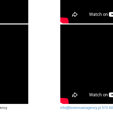
gency
info@lonemusicagency.pl
570 60