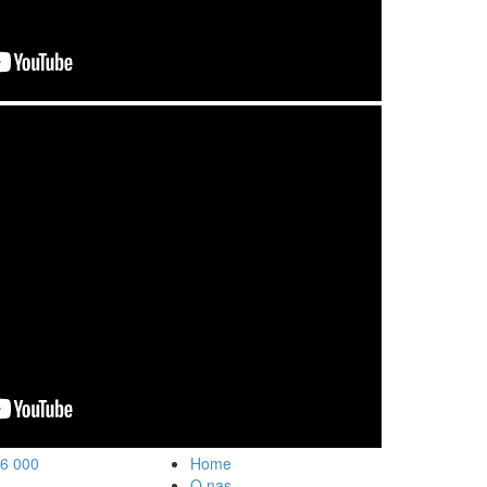
6 000
Home
O nas