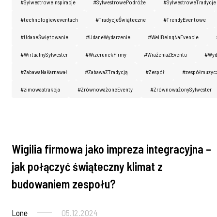
#SylwestroweInspiracje
#SylwestrowePodróże
#SylwestroweTradycje
#technologieweventach
#TradycjeŚwiąteczne
#TrendyEventowe
#UdaneŚwiętowanie
#UdaneWydarzenie
#WellBeingNaEvencie
#WirtualnySylwester
#WizerunekFirmy
#WrażeniaZEventu
#Wyd
#ZabawaNaKarnawał
#ZabawaZTradycją
#Zespół
#zespółmuzyc
#zimowaatrakcja
#ZrównoważoneEventy
#ZrównoważonySylwester
Wigilia firmowa jako impreza integracyjna –
Imprezy firmowe
jak połączyć świąteczny klimat z
budowaniem zespołu?
Lone
05.12.2024