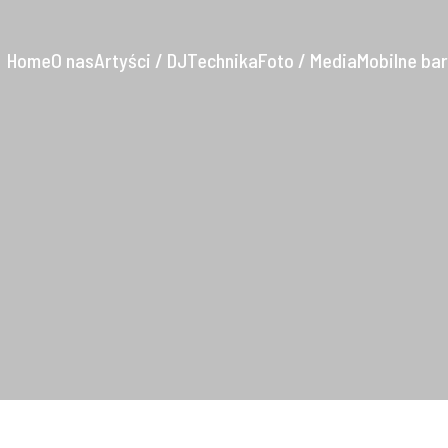
Home
O nas
Artyści / DJ
Technika
Foto / Media
Mobilne ba