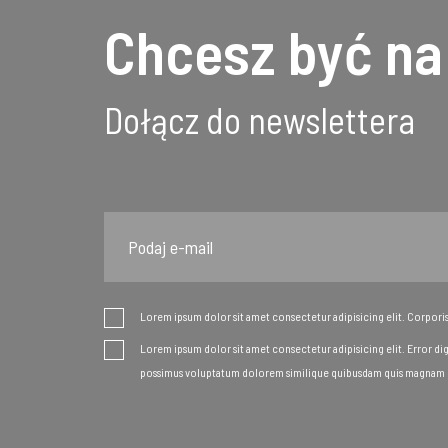
Chcesz być na
Dołącz do newslettera
Email
Lorem ipsum dolor sit amet consectetur adipisicing elit. Corpori
Lorem ipsum dolor sit amet consectetur adipisicing elit. Error dig
possimus voluptatum dolorem similique quibusdam quis magnam p