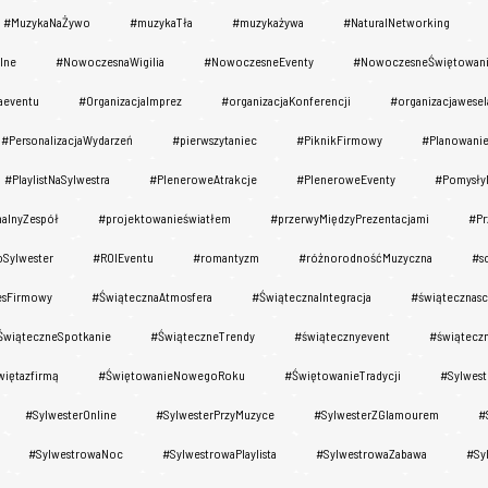
#MuzykaNaŻywo
#muzykaTła
#muzykażywa
#NaturaINetworking
lne
#NowoczesnaWigilia
#NowoczesneEventy
#NowoczesneŚwiętowan
aeventu
#OrganizacjaImprez
#organizacjaKonferencji
#organizacjawesel
#PersonalizacjaWydarzeń
#pierwszytaniec
#PiknikFirmowy
#Planowani
#PlaylistNaSylwestra
#PleneroweAtrakcje
#PleneroweEventy
#Pomysły
nalnyZespół
#projektowanieświatłem
#przerwyMiędzyPrezentacjami
#Pr
oSylwester
#ROIEventu
#romantyzm
#różnorodnośćMuzyczna
#s
esFirmowy
#ŚwiątecznaAtmosfera
#ŚwiątecznaIntegracja
#świątecznasc
ŚwiąteczneSpotkanie
#ŚwiąteczneTrendy
#świątecznyevent
#świąteczn
więtazfirmą
#ŚwiętowanieNowegoRoku
#ŚwiętowanieTradycji
#Sylwest
#SylwesterOnline
#SylwesterPrzyMuzyce
#SylwesterZGlamourem
#
#SylwestrowaNoc
#SylwestrowaPlaylista
#SylwestrowaZabawa
#Sy