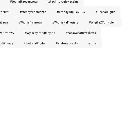
#technikaeventowa
#technologiaweselna
we2025
#trendytechniczne
#TrendyWigilia2024
#UdanaWigilia
abawa
#WigiliaFirmowa
#WigiliaNaMięsiarę
#WigiliaZPomysłem
zdfirmowy
#WyjazdyIntegracyjne
#ZabawaKarnawałowa
ółWPracy
#ZielonaWigilia
#ZieloneEventy
#zima