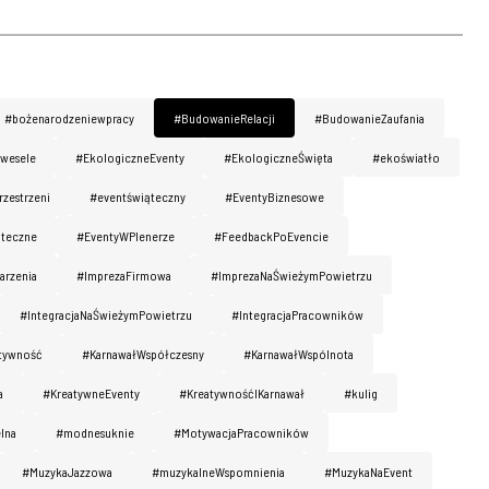
#bożenarodzeniewpracy
#BudowanieRelacji
#BudowanieZaufania
wesele
#EkologiczneEventy
#EkologiczneŚwięta
#ekoświatło
zestrzeni
#eventświąteczny
#EventyBiznesowe
ąteczne
#EventyWPlenerze
#FeedbackPoEvencie
rzenia
#ImprezaFirmowa
#ImprezaNaŚwieżymPowietrzu
#IntegracjaNaŚwieżymPowietrzu
#IntegracjaPracowników
tywność
#KarnawałWspółczesny
#KarnawałWspólnota
a
#KreatywneEventy
#KreatywnośćIKarnawał
#kulig
lna
#modnesuknie
#MotywacjaPracowników
#MuzykaJazzowa
#muzykalneWspomnienia
#MuzykaNaEvent