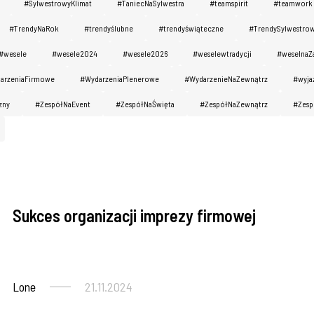
#SylwestrowyKlimat
#TaniecNaSylwestra
#teamspirit
#teamwork
#TrendyNaRok
#trendyślubne
#trendyświąteczne
#TrendySylwestro
#wesele
#wesele2024
#wesele2026
#weselewtradycji
#weselnaZ
arzeniaFirmowe
#WydarzeniaPlenerowe
#WydarzenieNaZewnątrz
#wyja
zny
#ZespółNaEvent
#ZespółNaŚwięta
#ZespółNaZewnątrz
#Zesp
Sukces organizacji imprezy firmowej
Imprezy firmowe
Lone
21.11.2024