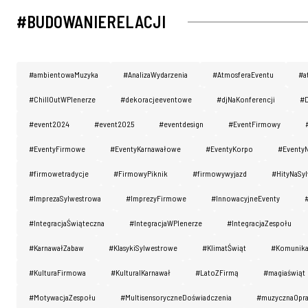
#BUDOWANIERELACJI
#ambientowaMuzyka
#AnalizaWydarzenia
#AtmosferaEventu
#a
#ChillOutWPlenerze
#dekoracjeeventowe
#djNaKonferencji
#D
#event2024
#event2025
#eventdesign
#EventFirmowy
#EventyFirmowe
#EventyKarnawałowe
#EventyKorpo
#EventyN
#firmowetradycje
#FirmowyPiknik
#firmowywyjazd
#HityNaSyl
#ImprezaSylwestrowa
#ImprezyFirmowe
#InnowacyjneEventy
#IntegracjaŚwiąteczna
#IntegracjaWPlenerze
#IntegracjaZespołu
#KarnawałZabaw
#KlasykiSylwestrowe
#KlimatŚwiąt
#Komunika
#KulturaFirmowa
#KulturaIKarnawał
#LatoZFirmą
#magiaświąt
#MotywacjaZespołu
#MultisensoryczneDoświadczenia
#muzycznaOpr