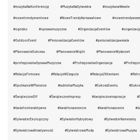
#muzykaNaKonferencję
#MuzykaNaSylwestra
#muzykanaWesele
#nowetrendyeventowe
#NoweTrendyKarnawałowe
#nowetrendywese
#ognisko
#oprawamuzyczna
#OrganizacjaEventów
#organizacj
#OutdoorEvent
#PersonalizacjaEventów
#personalizacjawesela
#PlanowanieSukcesu
#PlanowanieWigilii
#PlanowanieWydarzeń
#profesjonalnaOprawaMuzyczna
#ProfesjonalnaOrganizacja
#Profesjo
#RelacjeFirmowe
#RelacjeWZespole
#RelacjeZKlientami
#Retr
#SpotkanieWPlenerze
#subtelnaMuzyka
#SukcesEventu
#Sukc
#ŚwiąteczneDIY
#ŚwiąteczneImprezy
#świąteczneinspiracje
#
#światłointeraktywne
#światłonaevencie
#światłonascenie
#ś
#SylwesterEkologiczny
#SylwesterHybrydowy
#SylwesterKameralny
#SylwestrowaKreatywność
#SylwestrowaModa
#SylwestrowaMuzyka