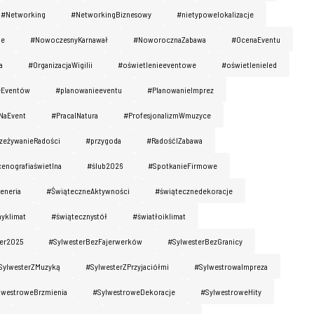
#Networking
#NetworkingBiznesowy
#nietypowelokalizacje
ie
#NowoczesnyKarnawał
#NoworocznaZabawa
#OcenaEventu
a
#OrganizacjaWigilii
#oświetlenieeventowe
#oświetlenieled
eEventów
#planowanieeventu
#PlanowanieImprez
NaEvent
#PracaINatura
#ProfesjonalizmWmuzyce
zeżywanieRadości
#przygoda
#RadośćIZabawa
cenografiaświetlna
#ślub2026
#SpotkanieFirmowe
eneria
#ŚwiąteczneAktywności
#świątecznedekoracje
yklimat
#świątecznystół
#światłoiklimat
er2025
#SylwesterBezFajerwerków
#SylwesterBezGranicy
SylwesterZMuzyką
#SylwesterZPrzyjaciółmi
#SylwestrowaImpreza
lwestroweBrzmienia
#SylwestroweDekoracje
#SylwestroweHity