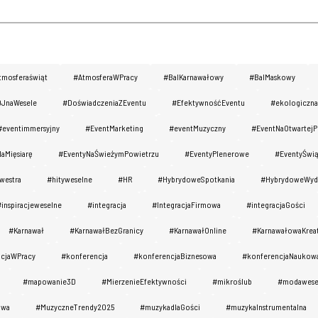
tmosferaświąt
#AtmosferaWPracy
#BalKarnawałowy
#BalMaskowy
JnaWesele
#DoświadczeniaZEventu
#EfektywnośćEventu
#ekologiczna
#eventimmersyjny
#EventMarketing
#eventMuzyczny
#EventNaOtwartejPr
aMięsiarę
#EventyNaŚwieżymPowietrzu
#EventyPlenerowe
#EventyŚwi
westra
#hityweselne
#HR
#HybrydoweSpotkania
#HybrydoweWyda
#inspiracjeweselne
#integracja
#IntegracjaFirmowa
#integracjaGości
#Karnawał
#KarnawałBezGranicy
#KarnawałOnline
#KarnawałowaKrea
cjaWPracy
#konferencja
#konferencjaBiznesowa
#konferencjaNaukow
#mapowanie3D
#MierzenieEfektywności
#mikroślub
#modawese
awa
#MuzyczneTrendy2025
#muzykadlaGości
#muzykaInstrumentalna