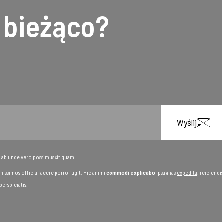
 bieżąco?
Wyślij
s ab unde vero possimus sit quam.
nissimos officia facere porro fugit. Hic animi
commodi explicabo
ipsa alias
expedita
, reiciendi
erspiciatis.