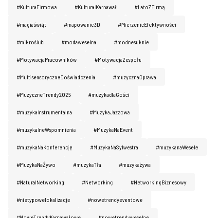
#KulturaFirmowa
#KulturaIKarnawał
#LatoZFirmą
#magiaświąt
#mapowanie3D
#MierzenieEfektywności
#mikroślub
#modaweselna
#modnesuknie
#MotywacjaPracowników
#MotywacjaZespołu
#MultisensoryczneDoświadczenia
#muzycznaOprawa
#MuzyczneTrendy2025
#muzykadlaGości
#muzykaInstrumentalna
#MuzykaJazzowa
#muzykalneWspomnienia
#MuzykaNaEvent
#muzykaNaKonferencję
#MuzykaNaSylwestra
#muzykanaWesele
#MuzykaNaŻywo
#muzykaTła
#muzykażywa
#NaturaINetworking
#Networking
#NetworkingBiznesowy
#nietypowelokalizacje
#nowetrendyeventowe
#NoweTrendyKarnawałowe
#nowetrendyweselne