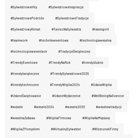
#SylwestroweHity
#SylwestroweInspiracje
#SylwestrowePodróże
#SylwestroweTradycje
#SylwestrowyKlimat
#TaniecNaSylwestra
#teamspirit
#teamwork
#technikaeventowa
#technologiaweselna
#technologieweventach
#TradycjeŚwiąteczne
#TrendyEventowe
#TrendyNaRok
#trendyślubne
#trendyświąteczne
#TrendySylwestrowe2025
#trendytechniczne
#TrendyWigilia2024
#UdanaWigilia
#UdaneŚwiętowanie
#UdaneWydarzenie
#WellBeingNaEvencie
#wesele
#wesele2024
#wesele2026
#weselewtradycji
#weselnaZabawa
#WigiliaFirmowa
#WigiliaNaMięsiarę
#WigiliaZPomysłem
#WirtualnySylwester
#WizerunekFirmy