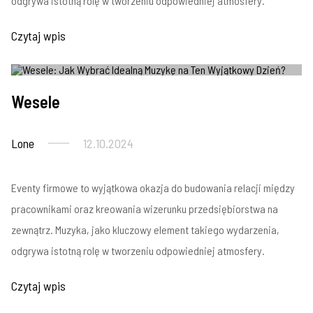
odgrywa istotną rolę w tworzeniu odpowiedniej atmosfery.
Czytaj wpis
Wesela
Wesele
Lone
12.10.2024
Eventy firmowe to wyjątkowa okazja do budowania relacji między
pracownikami oraz kreowania wizerunku przedsiębiorstwa na
zewnątrz. Muzyka, jako kluczowy element takiego wydarzenia,
odgrywa istotną rolę w tworzeniu odpowiedniej atmosfery.
Czytaj wpis