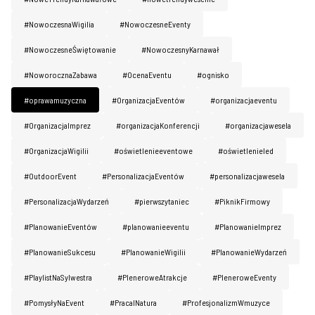
#NowoczesnaWigilia
#NowoczesneEventy
#NowoczesneŚwiętowanie
#NowoczesnyKarnawał
#NoworocznaZabawa
#OcenaEventu
#ognisko
#oprawamuzyczna
#OrganizacjaEventów
#organizacjaeventu
#OrganizacjaImprez
#organizacjaKonferencji
#organizacjawesela
#OrganizacjaWigilii
#oświetlenieeventowe
#oświetlenieled
#OutdoorEvent
#PersonalizacjaEventów
#personalizacjawesela
#PersonalizacjaWydarzeń
#pierwszytaniec
#PiknikFirmowy
#PlanowanieEventów
#planowanieeventu
#PlanowanieImprez
#PlanowanieSukcesu
#PlanowanieWigilii
#PlanowanieWydarzeń
#PlaylistNaSylwestra
#PleneroweAtrakcje
#PleneroweEventy
#PomysłyNaEvent
#PracaINatura
#ProfesjonalizmWmuzyce