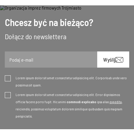
Chcesz być na bieżąco?
Dołącz do newslettera
Email
Wyślij
Lorem ipsum dolor sit amet consectetur adipisicing elit. Corporis ab unde vero
possimus sit quam.
Lorem ipsum dolor sit amet consectetur adipisicing elit. Error dignissimos
officia facere porro fugit. Hic animi
commodi explicabo
ipsa alias
expedita
,
reiciendis, possimus voluptatum dolorem similique quibusdam quis magnam
perspiciatis.