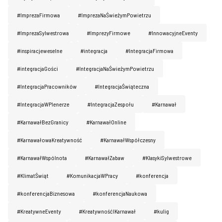
#ImprezaFirmowa
#ImprezaNaŚwieżymPowietrzu
#ImprezaSylwestrowa
#ImprezyFirmowe
#InnowacyjneEventy
#inspiracjeweselne
#integracja
#IntegracjaFirmowa
#integracjaGości
#IntegracjaNaŚwieżymPowietrzu
#IntegracjaPracowników
#IntegracjaŚwiąteczna
#IntegracjaWPlenerze
#IntegracjaZespołu
#Karnawał
#KarnawałBezGranicy
#KarnawałOnline
#KarnawałowaKreatywność
#KarnawałWspółczesny
#KarnawałWspólnota
#KarnawałZabaw
#KlasykiSylwestrowe
#KlimatŚwiąt
#KomunikacjaWPracy
#konferencja
#konferencjaBiznesowa
#konferencjaNaukowa
#KreatywneEventy
#KreatywnośćIKarnawał
#kulig