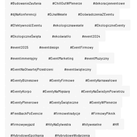
#BudowanieZaufania
#ChillOutWPlenerze
#dekoracjeeventowe
#djNaKonferencji
#DJnaWesele
#DoświadczeniaZEventu
#EfektywnośćEventu
#ekologicznawesele
#EkologiczneEventy
#EkologiczneŚwięta
#ekoświatło
#event2024
#event2025
#eventdesign
#EventFirmowy
#eventimmersyjny
#EventMarketing
#eventMuzyczny
#EventNaOtwartejPrzestrzeni
#eventświąteczny
#EventyBiznesowe
#EventyFirmowe
#EventyKarnawałowe
#EventyKorpo
#EventyNaMięsiarę
#EventyNaŚwieżymPowietrzu
#EventyPlenerowe
#EventyŚwiąteczne
#EventyWPlenerze
#FeedbackPoEvencie
#firmowetradycje
#FirmowyPiknik
#firmowywyjazd
#HityNaSylwestra
#hityweselne
#HR
#HybrydoweSpotkania
#HybrydoweWydarzenia