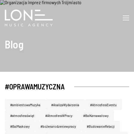
Blog
#OPRAWAMUZYCZNA
#ambientowaMuzyka
#AnalizaWydarzenia
#AtmosferaEventu
#atmosferaświąt
#AtmosferaWPracy
#BalKarnawałowy
#BalMaskowy
#bożenarodzeniewpracy
#BudowanieRelacji