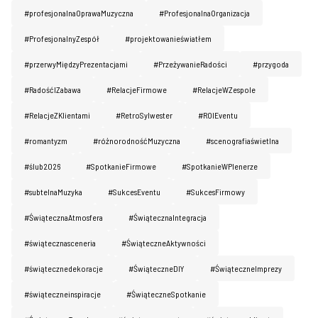
#profesjonalnaOprawaMuzyczna
#ProfesjonalnaOrganizacja
#ProfesjonalnyZespół
#projektowanieświatłem
#przerwyMiędzyPrezentacjami
#PrzeżywanieRadości
#przygoda
#RadośćIZabawa
#RelacjeFirmowe
#RelacjeWZespole
#RelacjeZKlientami
#RetroSylwester
#ROIEventu
#romantyzm
#różnorodnośćMuzyczna
#scenografiaświetlna
#ślub2026
#SpotkanieFirmowe
#SpotkanieWPlenerze
#subtelnaMuzyka
#SukcesEventu
#SukcesFirmowy
#ŚwiątecznaAtmosfera
#ŚwiątecznaIntegracja
Home
#świątecznasceneria
#ŚwiąteczneAktywności
O nas
#świątecznedekoracje
#ŚwiąteczneDIY
#ŚwiąteczneImprezy
#świąteczneinspiracje
#ŚwiąteczneSpotkanie
Artyści / DJ