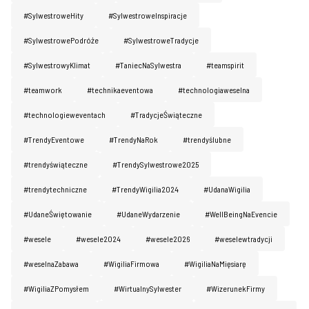
#SylwestroweHity
#SylwestroweInspiracje
#SylwestrowePodróże
#SylwestroweTradycje
#SylwestrowyKlimat
#TaniecNaSylwestra
#teamspirit
#teamwork
#technikaeventowa
#technologiaweselna
#technologieweventach
#TradycjeŚwiąteczne
#TrendyEventowe
#TrendyNaRok
#trendyślubne
#trendyświąteczne
#TrendySylwestrowe2025
#trendytechniczne
#TrendyWigilia2024
#UdanaWigilia
#UdaneŚwiętowanie
#UdaneWydarzenie
#WellBeingNaEvencie
#wesele
#wesele2024
#wesele2026
#weselewtradycji
#weselnaZabawa
#WigiliaFirmowa
#WigiliaNaMięsiarę
#WigiliaZPomysłem
#WirtualnySylwester
#WizerunekFirmy