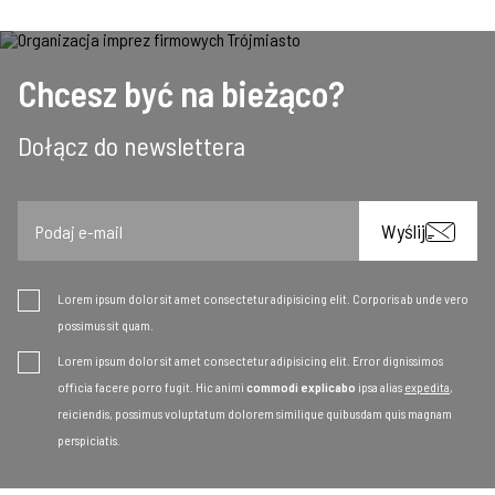
Chcesz być na bieżąco?
Dołącz do newslettera
Email
Wyślij
Lorem ipsum dolor sit amet consectetur adipisicing elit. Corporis ab unde vero
possimus sit quam.
Lorem ipsum dolor sit amet consectetur adipisicing elit. Error dignissimos
officia facere porro fugit. Hic animi
commodi explicabo
ipsa alias
expedita
,
reiciendis, possimus voluptatum dolorem similique quibusdam quis magnam
perspiciatis.