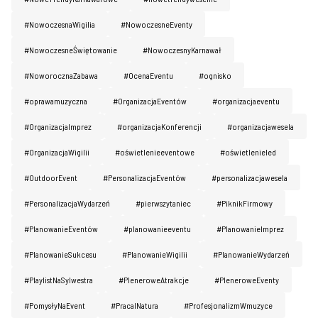
#NowoczesnaWigilia
#NowoczesneEventy
#NowoczesneŚwiętowanie
#NowoczesnyKarnawał
#NoworocznaZabawa
#OcenaEventu
#ognisko
#oprawamuzyczna
#OrganizacjaEventów
#organizacjaeventu
#OrganizacjaImprez
#organizacjaKonferencji
#organizacjawesela
#OrganizacjaWigilii
#oświetlenieeventowe
#oświetlenieled
#OutdoorEvent
#PersonalizacjaEventów
#personalizacjawesela
#PersonalizacjaWydarzeń
#pierwszytaniec
#PiknikFirmowy
#PlanowanieEventów
#planowanieeventu
#PlanowanieImprez
#PlanowanieSukcesu
#PlanowanieWigilii
#PlanowanieWydarzeń
#PlaylistNaSylwestra
#PleneroweAtrakcje
#PleneroweEventy
#PomysłyNaEvent
#PracaINatura
#ProfesjonalizmWmuzyce