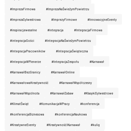
#ImprezaFirmowa
#ImprezaNaŚwieżymPowietrzu
#ImprezaSylwestrowa
#ImprezyFirmowe
#InnowacyjneEventy
#inspiracjeweselne
#integracja
#IntegracjaFirmowa
#integracjaGości
#IntegracjaNaŚwieżymPowietrzu
#IntegracjaPracowników
#IntegracjaŚwiąteczna
#IntegracjaWPlenerze
#IntegracjaZespołu
#Karnawał
#KarnawałBezGranicy
#KarnawałOnline
#KarnawałowaKreatywność
#KarnawałWspółczesny
#KarnawałWspólnota
#KarnawałZabaw
#KlasykiSylwestrowe
#KlimatŚwiąt
#KomunikacjaWPracy
#konferencja
#konferencjaBiznesowa
#konferencjaNaukowa
#KreatywneEventy
#KreatywnośćIKarnawał
#kulig