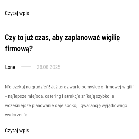
Czytaj wpis
Czy to już czas, aby zaplanować wigilię
Imprezy firmowe
firmową?
Lone
28.08.2025
Nie czekaj na grudzień! Już teraz warto pomyśleć o firmowej wigilii
– najlepsze miejsca, catering i atrakcje znikają szybko, a
wcześniejsze planowanie daje spokój i gwarancję wyjątkowego
wydarzenia.
Czytaj wpis