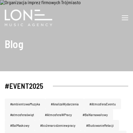
Blog
#EVENT2025
#ambientowaMuzyka
#AnalizaWydarzenia
#AtmosferaEventu
#atmosferaświąt
#AtmosferaWPracy
#BalKarnawałowy
#BalMaskowy
#bożenarodzeniewpracy
#BudowanieRelacji