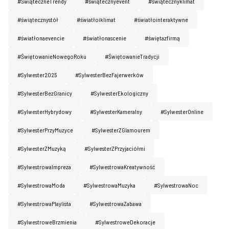
#ŚwiąteczneTrendy
#świątecznyevent
#świątecznyklimat
Kontakt
#świątecznystół
#światłoiklimat
#światłointeraktywne
#światłonaevencie
#światłonascenie
#świętazfirmą
#ŚwiętowanieNowegoRoku
#ŚwiętowanieTradycji
#Sylwester2025
#SylwesterBezFajerwerków
#SylwesterBezGranicy
#SylwesterEkologiczny
#SylwesterHybrydowy
#SylwesterKameralny
#SylwesterOnline
#SylwesterPrzyMuzyce
#SylwesterZGlamourem
#SylwesterZMuzyką
#SylwesterZPrzyjaciółmi
#SylwestrowaImpreza
#SylwestrowaKreatywność
#SylwestrowaModa
#SylwestrowaMuzyka
#SylwestrowaNoc
#SylwestrowaPlaylista
#SylwestrowaZabawa
#SylwestroweBrzmienia
#SylwestroweDekoracje