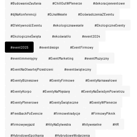
#BudowanieZaufania
#ChillOutWPlenerze
#dekoracjeeventowe
#djNaKonferencji
#DJnaWesele
#DoświadczeniaZEventu
#EfektywnośćEventu
#ekologicznawesele
#EkologiczneEventy
#EkologiczneŚwięta
#ekoświatło
#event2024
#event2025
#eventdesign
#EventFirmowy
#eventimmersyjny
#EventMarketing
#eventMuzyczny
#EventNaOtwartejPrzestrzeni
#eventświąteczny
#EventyBiznesowe
#EventyFirmowe
#EventyKarnawałowe
#EventyKorpo
#EventyNaMięsiarę
#EventyNaŚwieżymPowietrzu
#EventyPlenerowe
#EventyŚwiąteczne
#EventyWPlenerze
#FeedbackPoEvencie
#firmowetradycje
#FirmowyPiknik
#firmowywyjazd
#HityNaSylwestra
#hityweselne
#HR
#HybrydoweSpotkania
#HybrydoweWydarzenia