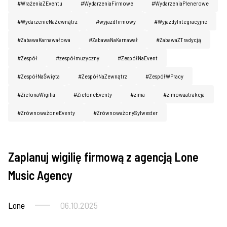
#WrażeniaZEventu
#WydarzeniaFirmowe
#WydarzeniaPlenerowe
#WydarzenieNaZewnątrz
#wyjazdfirmowy
#WyjazdyIntegracyjne
#ZabawaKarnawałowa
#ZabawaNaKarnawał
#ZabawaZTradycją
#Zespół
#zespółmuzyczny
#ZespółNaEvent
#ZespółNaŚwięta
#ZespółNaZewnątrz
#ZespółWPracy
#ZielonaWigilia
#ZieloneEventy
#zima
#zimowaatrakcja
#ZrównoważoneEventy
#ZrównoważonySylwester
Zaplanuj wigilię firmową z agencją Lone
Imprezy firmowe
Music Agency
Lone
06.10.2025