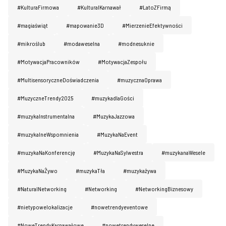
#KulturaFirmowa
#KulturaIKarnawał
#LatoZFirmą
#magiaświąt
#mapowanie3D
#MierzenieEfektywności
#mikroślub
#modaweselna
#modnesuknie
#MotywacjaPracowników
#MotywacjaZespołu
#MultisensoryczneDoświadczenia
#muzycznaOprawa
#MuzyczneTrendy2025
#muzykadlaGości
#muzykaInstrumentalna
#MuzykaJazzowa
#muzykalneWspomnienia
#MuzykaNaEvent
#muzykaNaKonferencję
#MuzykaNaSylwestra
#muzykanaWesele
#MuzykaNaŻywo
#muzykaTła
#muzykażywa
#NaturaINetworking
#Networking
#NetworkingBiznesowy
#nietypowelokalizacje
#nowetrendyeventowe
#NoweTrendyKarnawałowe
#nowetrendyweselne