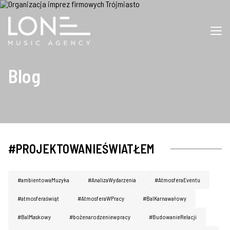
Blog
#PROJEKTOWANIEŚWIATŁEM
#ambientowaMuzyka
#AnalizaWydarzenia
#AtmosferaEventu
#atmosferaświąt
#AtmosferaWPracy
#BalKarnawałowy
#BalMaskowy
#bożenarodzeniewpracy
#BudowanieRelacji