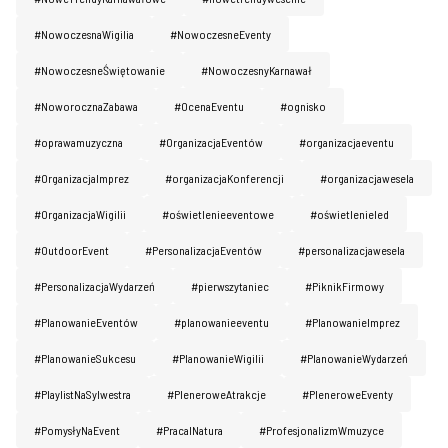
#NowoczesnaWigilia
#NowoczesneEventy
#NowoczesneŚwiętowanie
#NowoczesnyKarnawał
#NoworocznaZabawa
#OcenaEventu
#ognisko
#oprawamuzyczna
#OrganizacjaEventów
#organizacjaeventu
#OrganizacjaImprez
#organizacjaKonferencji
#organizacjawesela
#OrganizacjaWigilii
#oświetlenieeventowe
#oświetlenieled
#OutdoorEvent
#PersonalizacjaEventów
#personalizacjawesela
#PersonalizacjaWydarzeń
#pierwszytaniec
#PiknikFirmowy
#PlanowanieEventów
#planowanieeventu
#PlanowanieImprez
#PlanowanieSukcesu
#PlanowanieWigilii
#PlanowanieWydarzeń
Home
#PlaylistNaSylwestra
#PleneroweAtrakcje
#PleneroweEventy
O nas
#PomysłyNaEvent
#PracaINatura
#ProfesjonalizmWmuzyce