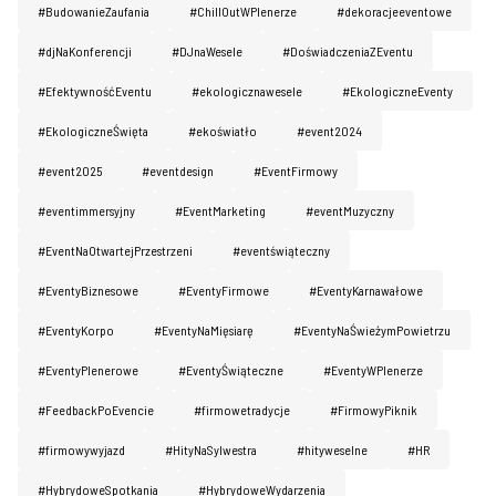
#BudowanieZaufania
#ChillOutWPlenerze
#dekoracjeeventowe
#djNaKonferencji
#DJnaWesele
#DoświadczeniaZEventu
#EfektywnośćEventu
#ekologicznawesele
#EkologiczneEventy
#EkologiczneŚwięta
#ekoświatło
#event2024
#event2025
#eventdesign
#EventFirmowy
#eventimmersyjny
#EventMarketing
#eventMuzyczny
#EventNaOtwartejPrzestrzeni
#eventświąteczny
#EventyBiznesowe
#EventyFirmowe
#EventyKarnawałowe
#EventyKorpo
#EventyNaMięsiarę
#EventyNaŚwieżymPowietrzu
#EventyPlenerowe
#EventyŚwiąteczne
#EventyWPlenerze
#FeedbackPoEvencie
#firmowetradycje
#FirmowyPiknik
#firmowywyjazd
#HityNaSylwestra
#hityweselne
#HR
#HybrydoweSpotkania
#HybrydoweWydarzenia