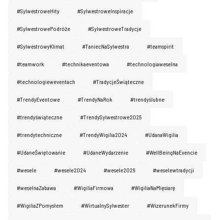
#SylwestroweHity
#SylwestroweInspiracje
#SylwestrowePodróże
#SylwestroweTradycje
#SylwestrowyKlimat
#TaniecNaSylwestra
#teamspirit
#teamwork
#technikaeventowa
#technologiaweselna
#technologieweventach
#TradycjeŚwiąteczne
#TrendyEventowe
#TrendyNaRok
#trendyślubne
#trendyświąteczne
#TrendySylwestrowe2025
#trendytechniczne
#TrendyWigilia2024
#UdanaWigilia
#UdaneŚwiętowanie
#UdaneWydarzenie
#WellBeingNaEvencie
#wesele
#wesele2024
#wesele2026
#weselewtradycji
#weselnaZabawa
#WigiliaFirmowa
#WigiliaNaMięsiarę
#WigiliaZPomysłem
#WirtualnySylwester
#WizerunekFirmy