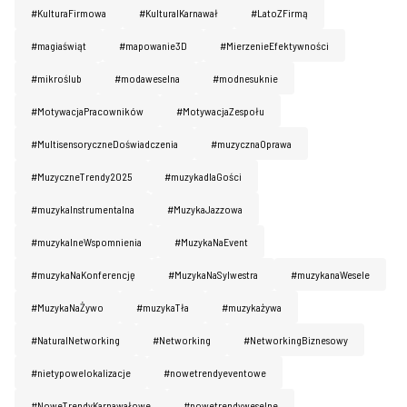
#KulturaFirmowa
#KulturaIKarnawał
#LatoZFirmą
#magiaświąt
#mapowanie3D
#MierzenieEfektywności
#mikroślub
#modaweselna
#modnesuknie
#MotywacjaPracowników
#MotywacjaZespołu
#MultisensoryczneDoświadczenia
#muzycznaOprawa
#MuzyczneTrendy2025
#muzykadlaGości
#muzykaInstrumentalna
#MuzykaJazzowa
#muzykalneWspomnienia
#MuzykaNaEvent
#muzykaNaKonferencję
#MuzykaNaSylwestra
#muzykanaWesele
#MuzykaNaŻywo
#muzykaTła
#muzykażywa
#NaturaINetworking
#Networking
#NetworkingBiznesowy
#nietypowelokalizacje
#nowetrendyeventowe
#NoweTrendyKarnawałowe
#nowetrendyweselne