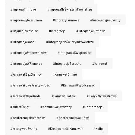
#ImprezaFirmowa
#ImprezaNaŚwieżymPowietrzu
#ImprezaSylwestrowa
#ImprezyFirmowe
#InnowacyjneEventy
#inspiracjeweselne
#integracja
#IntegracjaFirmowa
#integracjaGości
#IntegracjaNaŚwieżymPowietrzu
#IntegracjaPracowników
#IntegracjaŚwiąteczna
#IntegracjaWPlenerze
#IntegracjaZespołu
#Karnawał
#KarnawałBezGranicy
#KarnawałOnline
#KarnawałowaKreatywność
#KarnawałWspółczesny
#KarnawałWspólnota
#KarnawałZabaw
#KlasykiSylwestrowe
#KlimatŚwiąt
#KomunikacjaWPracy
#konferencja
#konferencjaBiznesowa
#konferencjaNaukowa
#KreatywneEventy
#KreatywnośćIKarnawał
#kulig