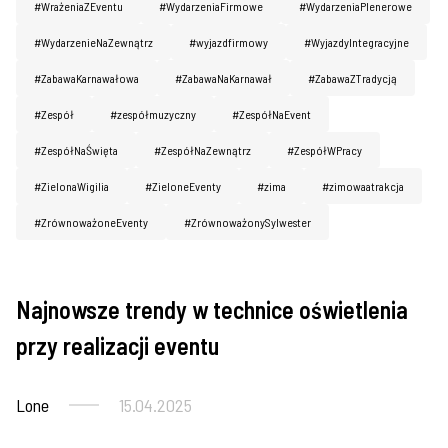
#WrażeniaZEventu
#WydarzeniaFirmowe
#WydarzeniaPlenerowe
#WydarzenieNaZewnątrz
#wyjazdfirmowy
#WyjazdyIntegracyjne
#ZabawaKarnawałowa
#ZabawaNaKarnawał
#ZabawaZTradycją
#Zespół
#zespółmuzyczny
#ZespółNaEvent
#ZespółNaŚwięta
#ZespółNaZewnątrz
#ZespółWPracy
#ZielonaWigilia
#ZieloneEventy
#zima
#zimowaatrakcja
#ZrównoważoneEventy
#ZrównoważonySylwester
Najnowsze trendy w technice oświetlenia
Imprezy firmowe
przy realizacji eventu
Lone
15.04.2025