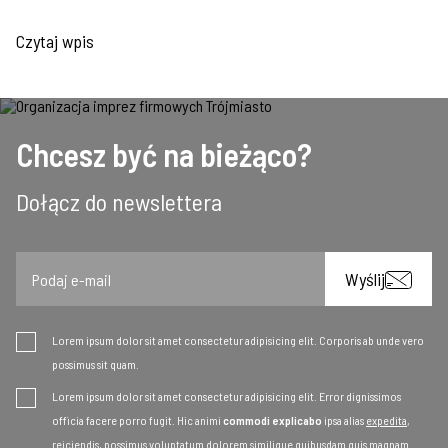
Czytaj wpis
Chcesz być na bieżąco?
Dołącz do newslettera
Email
Wyślij
Lorem ipsum dolor sit amet consectetur adipisicing elit. Corporis ab unde vero
possimus sit quam.
Lorem ipsum dolor sit amet consectetur adipisicing elit. Error dignissimos
officia facere porro fugit. Hic animi
commodi explicabo
ipsa alias
expedita
,
reiciendis, possimus voluptatum dolorem similique quibusdam quis magnam