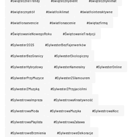
#ŚwiąteczneTrendy
#świątecznyevent
#świątecznyklimat
#świątecznystół
#światłoiklimat
#światłointeraktywne
#światłonaevencie
#światłonascenie
#świętazfirmą
#ŚwiętowanieNowegoRoku
#ŚwiętowanieTradycji
#Sylwester2025
#SylwesterBezFajerwerków
#SylwesterBezGranicy
#SylwesterEkologiczny
#SylwesterHybrydowy
#SylwesterKameralny
#SylwesterOnline
#SylwesterPrzyMuzyce
#SylwesterZGlamourem
#SylwesterZMuzyką
#SylwesterZPrzyjaciółmi
#SylwestrowaImpreza
#SylwestrowaKreatywność
#SylwestrowaModa
#SylwestrowaMuzyka
#SylwestrowaNoc
#SylwestrowaPlaylista
#SylwestrowaZabawa
#SylwestroweBrzmienia
#SylwestroweDekoracje