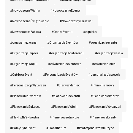
#NowoczesnaWigilia
#NowoczesneEventy
#NowoczesneŚwiętowanie
#NowoczesnyKarnawał
#NoworocznaZabawa
#OcenaEventu
#ognisko
#oprawamuzyczna
#OrganizacjaEventów
#organizacjaeventu
#OrganizacjaImprez
#organizacjaKonferencji
#organizacjawesela
#OrganizacjaWigilii
#oświetlenieeventowe
#oświetlenieled
#OutdoorEvent
#PersonalizacjaEventów
#personalizacjawesela
#PersonalizacjaWydarzeń
#pierwszytaniec
#PiknikFirmowy
#PlanowanieEventów
#planowanieeventu
#PlanowanieImprez
#PlanowanieSukcesu
#PlanowanieWigilii
#PlanowanieWydarzeń
#PlaylistNaSylwestra
#PleneroweAtrakcje
#PleneroweEventy
#PomysłyNaEvent
#PracaINatura
#ProfesjonalizmWmuzyce