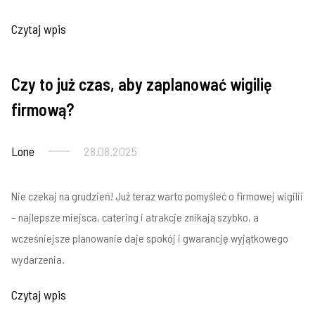
Czytaj wpis
Czy to już czas, aby zaplanować wigilię
Imprezy firmowe
firmową?
Lone
28.08.2025
Nie czekaj na grudzień! Już teraz warto pomyśleć o firmowej wigilii
– najlepsze miejsca, catering i atrakcje znikają szybko, a
wcześniejsze planowanie daje spokój i gwarancję wyjątkowego
wydarzenia.
Czytaj wpis