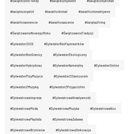
#ŚwiąteczneTrendy
#świątecznyevent
#świątecznyklimat
Kontakt
#świątecznystół
#światłoiklimat
#światłointeraktywne
#światłonaevencie
#światłonascenie
#świętazfirmą
#ŚwiętowanieNowegoRoku
#ŚwiętowanieTradycji
#Sylwester2025
#SylwesterBezFajerwerków
#SylwesterBezGranicy
#SylwesterEkologiczny
#SylwesterHybrydowy
#SylwesterKameralny
#SylwesterOnline
#SylwesterPrzyMuzyce
#SylwesterZGlamourem
#SylwesterZMuzyką
#SylwesterZPrzyjaciółmi
#SylwestrowaImpreza
#SylwestrowaKreatywność
#SylwestrowaModa
#SylwestrowaMuzyka
#SylwestrowaNoc
#SylwestrowaPlaylista
#SylwestrowaZabawa
#SylwestroweBrzmienia
#SylwestroweDekoracje