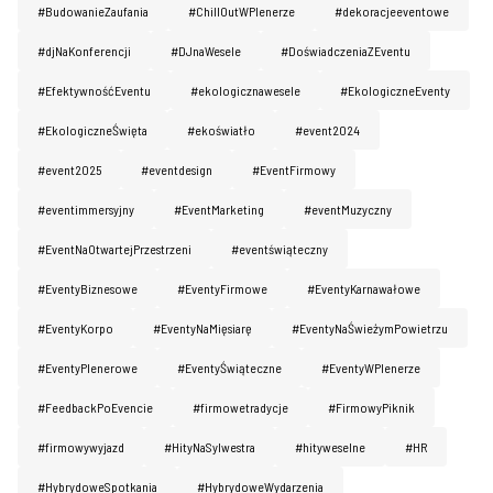
#BudowanieZaufania
#ChillOutWPlenerze
#dekoracjeeventowe
#djNaKonferencji
#DJnaWesele
#DoświadczeniaZEventu
#EfektywnośćEventu
#ekologicznawesele
#EkologiczneEventy
#EkologiczneŚwięta
#ekoświatło
#event2024
#event2025
#eventdesign
#EventFirmowy
#eventimmersyjny
#EventMarketing
#eventMuzyczny
#EventNaOtwartejPrzestrzeni
#eventświąteczny
#EventyBiznesowe
#EventyFirmowe
#EventyKarnawałowe
#EventyKorpo
#EventyNaMięsiarę
#EventyNaŚwieżymPowietrzu
#EventyPlenerowe
#EventyŚwiąteczne
#EventyWPlenerze
#FeedbackPoEvencie
#firmowetradycje
#FirmowyPiknik
#firmowywyjazd
#HityNaSylwestra
#hityweselne
#HR
#HybrydoweSpotkania
#HybrydoweWydarzenia