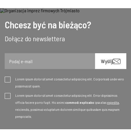
Chcesz być na bieżąco?
Dołącz do newslettera
Email
Wyślij
Lorem ipsum dolor sit amet consectetur adipisicing elit. Corporis ab unde vero
possimus sit quam.
Lorem ipsum dolor sit amet consectetur adipisicing elit. Error dignissimos
officia facere porro fugit. Hic animi
commodi explicabo
ipsa alias
expedita
,
reiciendis, possimus voluptatum dolorem similique quibusdam quis magnam
perspiciatis.