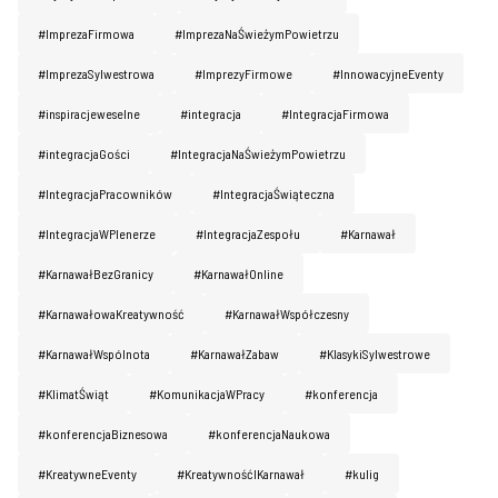
#ImprezaFirmowa
#ImprezaNaŚwieżymPowietrzu
#ImprezaSylwestrowa
#ImprezyFirmowe
#InnowacyjneEventy
#inspiracjeweselne
#integracja
#IntegracjaFirmowa
#integracjaGości
#IntegracjaNaŚwieżymPowietrzu
#IntegracjaPracowników
#IntegracjaŚwiąteczna
#IntegracjaWPlenerze
#IntegracjaZespołu
#Karnawał
#KarnawałBezGranicy
#KarnawałOnline
#KarnawałowaKreatywność
#KarnawałWspółczesny
#KarnawałWspólnota
#KarnawałZabaw
#KlasykiSylwestrowe
#KlimatŚwiąt
#KomunikacjaWPracy
#konferencja
#konferencjaBiznesowa
#konferencjaNaukowa
#KreatywneEventy
#KreatywnośćIKarnawał
#kulig