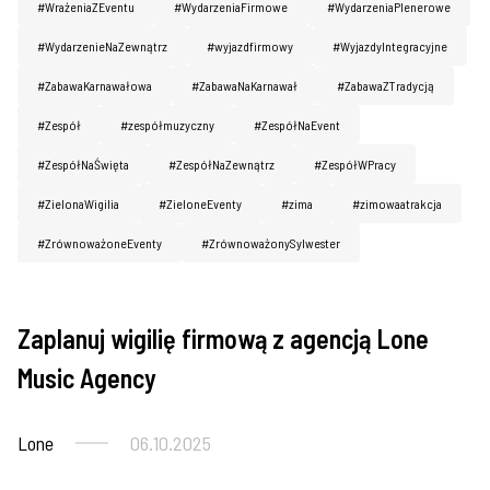
#WrażeniaZEventu
#WydarzeniaFirmowe
#WydarzeniaPlenerowe
#WydarzenieNaZewnątrz
#wyjazdfirmowy
#WyjazdyIntegracyjne
#ZabawaKarnawałowa
#ZabawaNaKarnawał
#ZabawaZTradycją
#Zespół
#zespółmuzyczny
#ZespółNaEvent
#ZespółNaŚwięta
#ZespółNaZewnątrz
#ZespółWPracy
#ZielonaWigilia
#ZieloneEventy
#zima
#zimowaatrakcja
#ZrównoważoneEventy
#ZrównoważonySylwester
Zaplanuj wigilię firmową z agencją Lone
Imprezy firmowe
Music Agency
Lone
06.10.2025