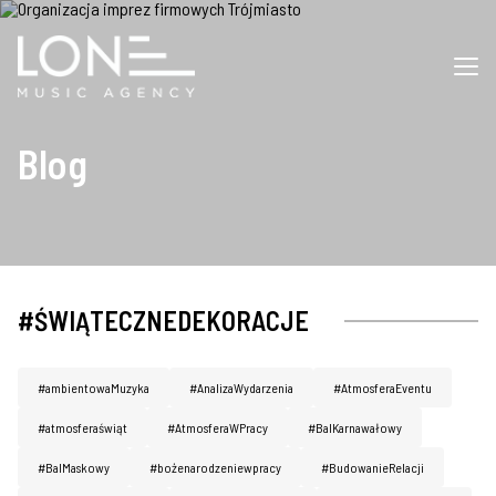
Blog
#ŚWIĄTECZNEDEKORACJE
#ambientowaMuzyka
#AnalizaWydarzenia
#AtmosferaEventu
#atmosferaświąt
#AtmosferaWPracy
#BalKarnawałowy
#BalMaskowy
#bożenarodzeniewpracy
#BudowanieRelacji