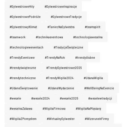
#SylwestroweHity
#SylwestroweInspiracje
#SylwestrowePodróże
#SylwestroweTradycje
#SylwestrowyKlimat
#TaniecNaSylwestra
#teamspirit
#teamwork
#technikaeventowa
#technologiaweselna
#technologieweventach
#TradycjeŚwiąteczne
#TrendyEventowe
#TrendyNaRok
#trendyślubne
#trendyświąteczne
#TrendySylwestrowe2025
#trendytechniczne
#TrendyWigilia2024
#UdanaWigilia
#UdaneŚwiętowanie
#UdaneWydarzenie
#WellBeingNaEvencie
#wesele
#wesele2024
#wesele2026
#weselewtradycji
#weselnaZabawa
#WigiliaFirmowa
#WigiliaNaMięsiarę
#WigiliaZPomysłem
#WirtualnySylwester
#WizerunekFirmy