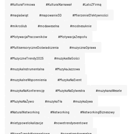
#KulturaFirmowa
#KulturaIKarnawał
#LatoZFirmą
#magiaświąt
#mapowanie3D
#MierzenieEfektywności
#mikroślub
#modaweselna
#modnesuknie
#MotywacjaPracowników
#MotywacjaZespołu
#MultisensoryczneDoświadczenia
#muzycznaOprawa
#MuzyczneTrendy2025
#muzykadlaGości
#muzykaInstrumentalna
#MuzykaJazzowa
#muzykalneWspomnienia
#MuzykaNaEvent
#muzykaNaKonferencję
#MuzykaNaSylwestra
#muzykanaWesele
#MuzykaNaŻywo
#muzykaTła
#muzykażywa
#NaturaINetworking
#Networking
#NetworkingBiznesowy
#nietypowelokalizacje
#nowetrendyeventowe
#NoweTrendyKarnawałowe
#nowetrendyweselne