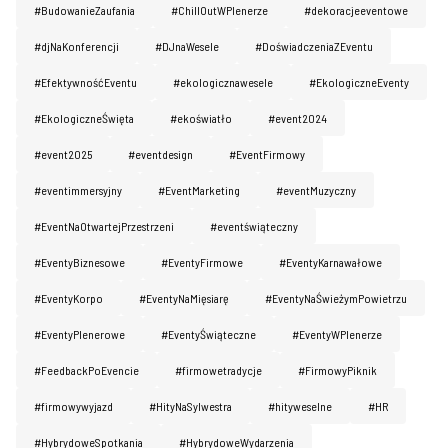
#BudowanieZaufania
#ChillOutWPlenerze
#dekoracjeeventowe
#djNaKonferencji
#DJnaWesele
#DoświadczeniaZEventu
#EfektywnośćEventu
#ekologicznawesele
#EkologiczneEventy
#EkologiczneŚwięta
#ekoświatło
#event2024
#event2025
#eventdesign
#EventFirmowy
#eventimmersyjny
#EventMarketing
#eventMuzyczny
#EventNaOtwartejPrzestrzeni
#eventświąteczny
#EventyBiznesowe
#EventyFirmowe
#EventyKarnawałowe
#EventyKorpo
#EventyNaMięsiarę
#EventyNaŚwieżymPowietrzu
#EventyPlenerowe
#EventyŚwiąteczne
#EventyWPlenerze
#FeedbackPoEvencie
#firmowetradycje
#FirmowyPiknik
#firmowywyjazd
#HityNaSylwestra
#hityweselne
#HR
#HybrydoweSpotkania
#HybrydoweWydarzenia