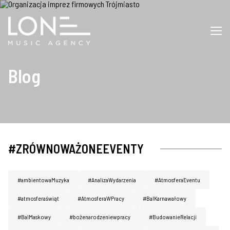
Blog
#ZRÓWNOWAŻONEEVENTY
#ambientowaMuzyka
#AnalizaWydarzenia
#AtmosferaEventu
#atmosferaświąt
#AtmosferaWPracy
#BalKarnawałowy
#BalMaskowy
#bożenarodzeniewpracy
#BudowanieRelacji