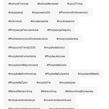
#KulturaFirmowa
#KulturaIKarnawał
#LatoZFirmą
#magiaświąt
#mapowanie3D
#MierzenieEfektywności
#mikroślub
#modaweselna
#modnesuknie
#MotywacjaPracowników
#MotywacjaZespołu
#MultisensoryczneDoświadczenia
#muzycznaOprawa
#MuzyczneTrendy2025
#muzykadlaGości
#muzykaInstrumentalna
#MuzykaJazzowa
#muzykalneWspomnienia
#MuzykaNaEvent
#muzykaNaKonferencję
#MuzykaNaSylwestra
#muzykanaWesele
#MuzykaNaŻywo
#muzykaTła
#muzykażywa
#NaturaINetworking
#Networking
#NetworkingBiznesowy
#nietypowelokalizacje
#nowetrendyeventowe
#NoweTrendyKarnawałowe
#nowetrendyweselne