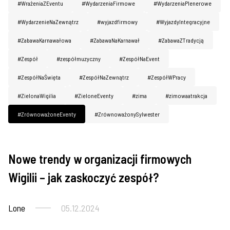
#WrażeniaZEventu
#WydarzeniaFirmowe
#WydarzeniaPlenerowe
#WydarzenieNaZewnątrz
#wyjazdfirmowy
#WyjazdyIntegracyjne
#ZabawaKarnawałowa
#ZabawaNaKarnawał
#ZabawaZTradycją
#Zespół
#zespółmuzyczny
#ZespółNaEvent
#ZespółNaŚwięta
#ZespółNaZewnątrz
#ZespółWPracy
#ZielonaWigilia
#ZieloneEventy
#zima
#zimowaatrakcja
#ZrównoważoneEventy
#ZrównoważonySylwester
Nowe trendy w organizacji firmowych
Imprezy firmowe
Wigilii – jak zaskoczyć zespół?
Lone
05.12.2024