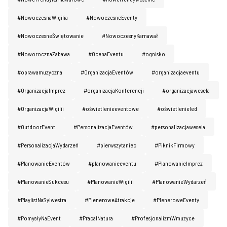
#NowoczesnaWigilia
#NowoczesneEventy
#NowoczesneŚwiętowanie
#NowoczesnyKarnawał
#NoworocznaZabawa
#OcenaEventu
#ognisko
#oprawamuzyczna
#OrganizacjaEventów
#organizacjaeventu
#OrganizacjaImprez
#organizacjaKonferencji
#organizacjawesela
#OrganizacjaWigilii
#oświetlenieeventowe
#oświetlenieled
#OutdoorEvent
#PersonalizacjaEventów
#personalizacjawesela
#PersonalizacjaWydarzeń
#pierwszytaniec
#PiknikFirmowy
#PlanowanieEventów
#planowanieeventu
#PlanowanieImprez
#PlanowanieSukcesu
#PlanowanieWigilii
#PlanowanieWydarzeń
#PlaylistNaSylwestra
#PleneroweAtrakcje
#PleneroweEventy
#PomysłyNaEvent
#PracaINatura
#ProfesjonalizmWmuzyce