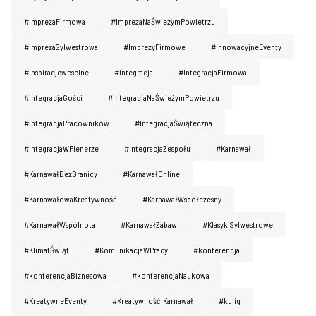
#ImprezaFirmowa
#ImprezaNaŚwieżymPowietrzu
#ImprezaSylwestrowa
#ImprezyFirmowe
#InnowacyjneEventy
#inspiracjeweselne
#integracja
#IntegracjaFirmowa
#integracjaGości
#IntegracjaNaŚwieżymPowietrzu
#IntegracjaPracowników
#IntegracjaŚwiąteczna
#IntegracjaWPlenerze
#IntegracjaZespołu
#Karnawał
#KarnawałBezGranicy
#KarnawałOnline
#KarnawałowaKreatywność
#KarnawałWspółczesny
#KarnawałWspólnota
#KarnawałZabaw
#KlasykiSylwestrowe
#KlimatŚwiąt
#KomunikacjaWPracy
#konferencja
#konferencjaBiznesowa
#konferencjaNaukowa
#KreatywneEventy
#KreatywnośćIKarnawał
#kulig