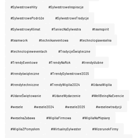
#SylwestroweHity
#SylwestroweInspiracje
#SylwestrowePodróże
#SylwestroweTradycje
#SylwestrowyKlimat
#TaniecNaSylwestra
#teamspirit
#teamwork
#technikaeventowa
#technologiaweselna
#technologieweventach
#TradycjeŚwiąteczne
#TrendyEventowe
#TrendyNaRok
#trendyślubne
#trendyświąteczne
#TrendySylwestrowe2025
#trendytechniczne
#TrendyWigilia2024
#UdanaWigilia
#UdaneŚwiętowanie
#UdaneWydarzenie
#WellBeingNaEvencie
#wesele
#wesele2024
#wesele2026
#weselewtradycji
#weselnaZabawa
#WigiliaFirmowa
#WigiliaNaMięsiarę
#WigiliaZPomysłem
#WirtualnySylwester
#WizerunekFirmy