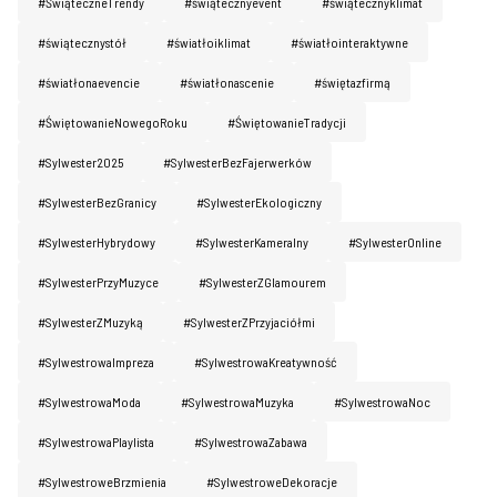
#ŚwiąteczneTrendy
#świątecznyevent
#świątecznyklimat
#świątecznystół
#światłoiklimat
#światłointeraktywne
#światłonaevencie
#światłonascenie
#świętazfirmą
#ŚwiętowanieNowegoRoku
#ŚwiętowanieTradycji
#Sylwester2025
#SylwesterBezFajerwerków
#SylwesterBezGranicy
#SylwesterEkologiczny
#SylwesterHybrydowy
#SylwesterKameralny
#SylwesterOnline
#SylwesterPrzyMuzyce
#SylwesterZGlamourem
#SylwesterZMuzyką
#SylwesterZPrzyjaciółmi
#SylwestrowaImpreza
#SylwestrowaKreatywność
#SylwestrowaModa
#SylwestrowaMuzyka
#SylwestrowaNoc
#SylwestrowaPlaylista
#SylwestrowaZabawa
#SylwestroweBrzmienia
#SylwestroweDekoracje