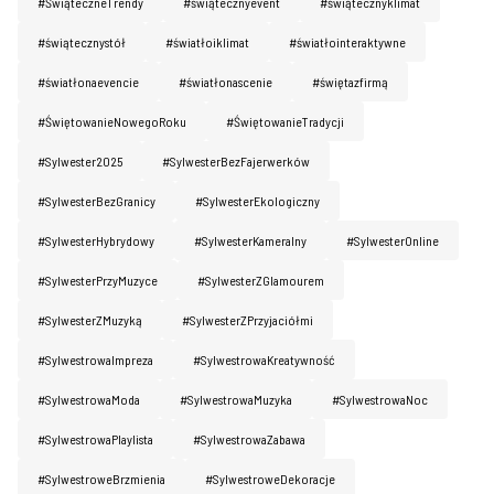
#ŚwiąteczneTrendy
#świątecznyevent
#świątecznyklimat
Kontakt
#świątecznystół
#światłoiklimat
#światłointeraktywne
#światłonaevencie
#światłonascenie
#świętazfirmą
#ŚwiętowanieNowegoRoku
#ŚwiętowanieTradycji
#Sylwester2025
#SylwesterBezFajerwerków
#SylwesterBezGranicy
#SylwesterEkologiczny
#SylwesterHybrydowy
#SylwesterKameralny
#SylwesterOnline
#SylwesterPrzyMuzyce
#SylwesterZGlamourem
#SylwesterZMuzyką
#SylwesterZPrzyjaciółmi
#SylwestrowaImpreza
#SylwestrowaKreatywność
#SylwestrowaModa
#SylwestrowaMuzyka
#SylwestrowaNoc
#SylwestrowaPlaylista
#SylwestrowaZabawa
#SylwestroweBrzmienia
#SylwestroweDekoracje