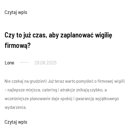
Czytaj wpis
Czy to już czas, aby zaplanować wigilię
Imprezy firmowe
firmową?
Lone
28.08.2025
Nie czekaj na grudzień! Już teraz warto pomyśleć o firmowej wigilii
– najlepsze miejsca, catering i atrakcje znikają szybko, a
wcześniejsze planowanie daje spokój i gwarancję wyjątkowego
wydarzenia.
Czytaj wpis