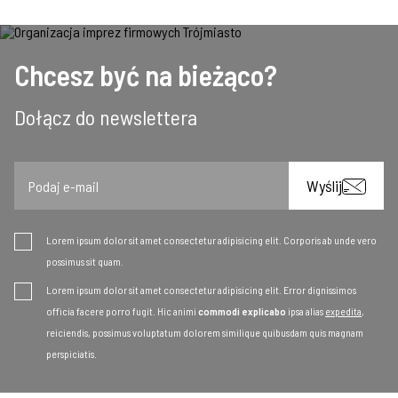
Chcesz być na bieżąco?
Dołącz do newslettera
Email
Wyślij
Lorem ipsum dolor sit amet consectetur adipisicing elit. Corporis ab unde vero
possimus sit quam.
Lorem ipsum dolor sit amet consectetur adipisicing elit. Error dignissimos
officia facere porro fugit. Hic animi
commodi explicabo
ipsa alias
expedita
,
reiciendis, possimus voluptatum dolorem similique quibusdam quis magnam
perspiciatis.