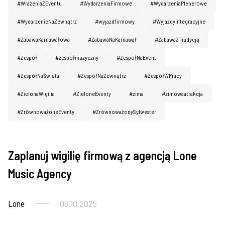
#WrażeniaZEventu
#WydarzeniaFirmowe
#WydarzeniaPlenerowe
#WydarzenieNaZewnątrz
#wyjazdfirmowy
#WyjazdyIntegracyjne
#ZabawaKarnawałowa
#ZabawaNaKarnawał
#ZabawaZTradycją
#Zespół
#zespółmuzyczny
#ZespółNaEvent
#ZespółNaŚwięta
#ZespółNaZewnątrz
#ZespółWPracy
#ZielonaWigilia
#ZieloneEventy
#zima
#zimowaatrakcja
#ZrównoważoneEventy
#ZrównoważonySylwester
Zaplanuj wigilię firmową z agencją Lone
Imprezy firmowe
Music Agency
Lone
06.10.2025