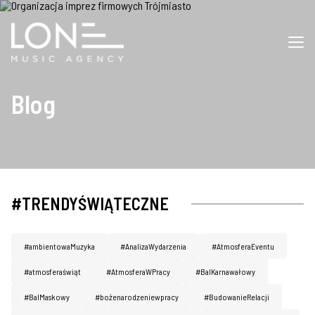
Blog
#TRENDYŚWIĄTECZNE
#ambientowaMuzyka
#AnalizaWydarzenia
#AtmosferaEventu
#atmosferaświąt
#AtmosferaWPracy
#BalKarnawałowy
#BalMaskowy
#bożenarodzeniewpracy
#BudowanieRelacji