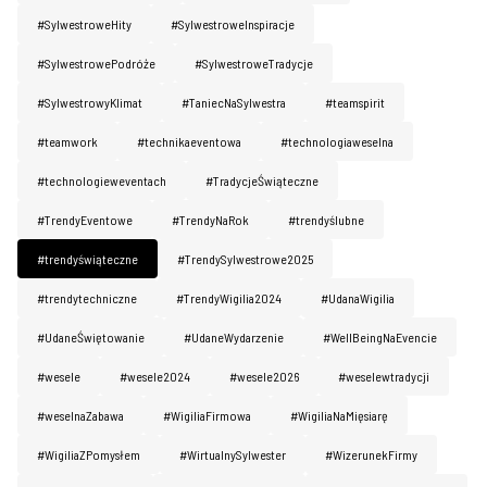
#SylwestroweHity
#SylwestroweInspiracje
#SylwestrowePodróże
#SylwestroweTradycje
#SylwestrowyKlimat
#TaniecNaSylwestra
#teamspirit
#teamwork
#technikaeventowa
#technologiaweselna
#technologieweventach
#TradycjeŚwiąteczne
#TrendyEventowe
#TrendyNaRok
#trendyślubne
#trendyświąteczne
#TrendySylwestrowe2025
#trendytechniczne
#TrendyWigilia2024
#UdanaWigilia
#UdaneŚwiętowanie
#UdaneWydarzenie
#WellBeingNaEvencie
#wesele
#wesele2024
#wesele2026
#weselewtradycji
#weselnaZabawa
#WigiliaFirmowa
#WigiliaNaMięsiarę
#WigiliaZPomysłem
#WirtualnySylwester
#WizerunekFirmy