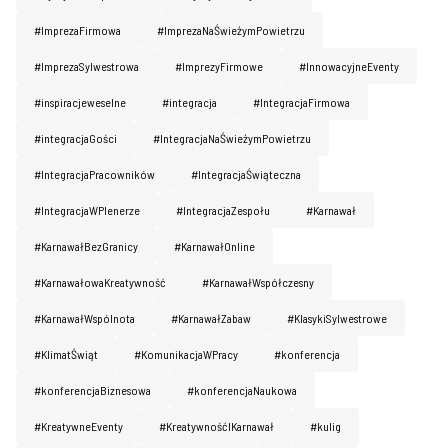
#ImprezaFirmowa
#ImprezaNaŚwieżymPowietrzu
#ImprezaSylwestrowa
#ImprezyFirmowe
#InnowacyjneEventy
#inspiracjeweselne
#integracja
#IntegracjaFirmowa
#integracjaGości
#IntegracjaNaŚwieżymPowietrzu
#IntegracjaPracowników
#IntegracjaŚwiąteczna
#IntegracjaWPlenerze
#IntegracjaZespołu
#Karnawał
#KarnawałBezGranicy
#KarnawałOnline
#KarnawałowaKreatywność
#KarnawałWspółczesny
#KarnawałWspólnota
#KarnawałZabaw
#KlasykiSylwestrowe
#KlimatŚwiąt
#KomunikacjaWPracy
#konferencja
#konferencjaBiznesowa
#konferencjaNaukowa
#KreatywneEventy
#KreatywnośćIKarnawał
#kulig