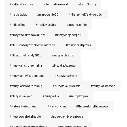
#KulturaFirmowa
#KulturaIKarnawał
#LatoZFirmą
#magiaświąt
#mapowanie3D
#MierzenieEfektywności
#mikroślub
#modaweselna
#modnesuknie
#MotywacjaPracowników
#MotywacjaZespołu
#MultisensoryczneDoświadczenia
#muzycznaOprawa
#MuzyczneTrendy2025
#muzykadlaGości
#muzykaInstrumentalna
#MuzykaJazzowa
#muzykalneWspomnienia
#MuzykaNaEvent
#muzykaNaKonferencję
#MuzykaNaSylwestra
#muzykanaWesele
#MuzykaNaŻywo
#muzykaTła
#muzykażywa
#NaturaINetworking
#Networking
#NetworkingBiznesowy
#nietypowelokalizacje
#nowetrendyeventowe
#NoweTrendyKarnawałowe
#nowetrendyweselne