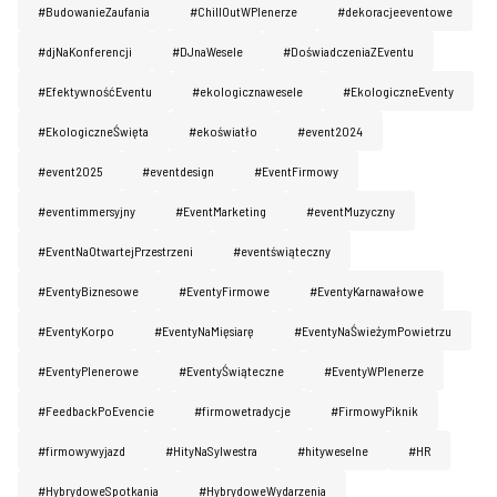
#BudowanieZaufania
#ChillOutWPlenerze
#dekoracjeeventowe
#djNaKonferencji
#DJnaWesele
#DoświadczeniaZEventu
#EfektywnośćEventu
#ekologicznawesele
#EkologiczneEventy
#EkologiczneŚwięta
#ekoświatło
#event2024
#event2025
#eventdesign
#EventFirmowy
#eventimmersyjny
#EventMarketing
#eventMuzyczny
#EventNaOtwartejPrzestrzeni
#eventświąteczny
#EventyBiznesowe
#EventyFirmowe
#EventyKarnawałowe
#EventyKorpo
#EventyNaMięsiarę
#EventyNaŚwieżymPowietrzu
#EventyPlenerowe
#EventyŚwiąteczne
#EventyWPlenerze
#FeedbackPoEvencie
#firmowetradycje
#FirmowyPiknik
#firmowywyjazd
#HityNaSylwestra
#hityweselne
#HR
#HybrydoweSpotkania
#HybrydoweWydarzenia