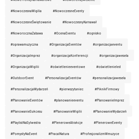
#NowoczesnaWigilia
#NowoczesneEventy
#NowoczesneŚwiętowanie
#NowoczesnyKarnawał
#NoworocznaZabawa
#OcenaEventu
#ognisko
#oprawamuzyczna
#OrganizacjaEventów
#organizacjaeventu
#OrganizacjaImprez
#organizacjaKonferencji
#organizacjawesela
#OrganizacjaWigilii
#oświetlenieeventowe
#oświetlenieled
#OutdoorEvent
#PersonalizacjaEventów
#personalizacjawesela
#PersonalizacjaWydarzeń
#pierwszytaniec
#PiknikFirmowy
#PlanowanieEventów
#planowanieeventu
#PlanowanieImprez
#PlanowanieSukcesu
#PlanowanieWigilii
#PlanowanieWydarzeń
#PlaylistNaSylwestra
#PleneroweAtrakcje
#PleneroweEventy
#PomysłyNaEvent
#PracaINatura
#ProfesjonalizmWmuzyce