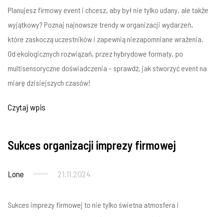
Planujesz firmowy event i chcesz, aby był nie tylko udany, ale także
wyjątkowy? Poznaj najnowsze trendy w organizacji wydarzeń,
które zaskoczą uczestników i zapewnią niezapomniane wrażenia.
Od ekologicznych rozwiązań, przez hybrydowe formaty, po
multisensoryczne doświadczenia – sprawdź, jak stworzyć event na
miarę dzisiejszych czasów!
Czytaj wpis
Sukces organizacji imprezy firmowej
Imprezy firmowe
Lone
21.11.2024
Sukces imprezy firmowej to nie tylko świetna atmosfera i