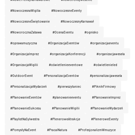
#NowoczesnaWigilia
#NowoczesneEventy
#NowoczesneŚwiętowanie
#NowoczesnyKarnawał
#NoworocznaZabawa
#OcenaEventu
#ognisko
#oprawamuzyczna
#OrganizacjaEventów
#organizacjaeventu
#OrganizacjaImprez
#organizacjaKonferencji
#organizacjawesela
#OrganizacjaWigilii
#oświetlenieeventowe
#oświetlenieled
#OutdoorEvent
#PersonalizacjaEventów
#personalizacjawesela
#PersonalizacjaWydarzeń
#pierwszytaniec
#PiknikFirmowy
#PlanowanieEventów
#planowanieeventu
#PlanowanieImprez
#PlanowanieSukcesu
#PlanowanieWigilii
#PlanowanieWydarzeń
#PlaylistNaSylwestra
#PleneroweAtrakcje
#PleneroweEventy
#PomysłyNaEvent
#PracaINatura
#ProfesjonalizmWmuzyce