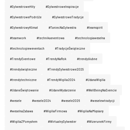
#SylwestroweHity
#SylwestroweInspiracje
#SylwestrowePodróże
#SylwestroweTradycje
#SylwestrowyKlimat
#TaniecNaSylwestra
#teamspirit
#teamwork
#technikaeventowa
#technologiaweselna
#technologieweventach
#TradycjeŚwiąteczne
#TrendyEventowe
#TrendyNaRok
#trendyślubne
#trendyświąteczne
#TrendySylwestrowe2025
#trendytechniczne
#TrendyWigilia2024
#UdanaWigilia
#UdaneŚwiętowanie
#UdaneWydarzenie
#WellBeingNaEvencie
#wesele
#wesele2024
#wesele2026
#weselewtradycji
#weselnaZabawa
#WigiliaFirmowa
#WigiliaNaMięsiarę
#WigiliaZPomysłem
#WirtualnySylwester
#WizerunekFirmy