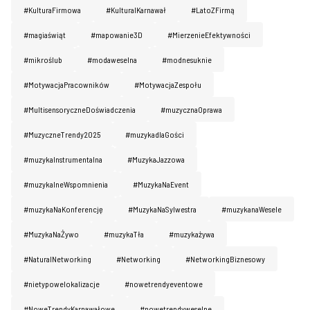
#KulturaFirmowa
#KulturaIKarnawał
#LatoZFirmą
#magiaświąt
#mapowanie3D
#MierzenieEfektywności
#mikroślub
#modaweselna
#modnesuknie
#MotywacjaPracowników
#MotywacjaZespołu
#MultisensoryczneDoświadczenia
#muzycznaOprawa
#MuzyczneTrendy2025
#muzykadlaGości
#muzykaInstrumentalna
#MuzykaJazzowa
#muzykalneWspomnienia
#MuzykaNaEvent
#muzykaNaKonferencję
#MuzykaNaSylwestra
#muzykanaWesele
#MuzykaNaŻywo
#muzykaTła
#muzykażywa
#NaturaINetworking
#Networking
#NetworkingBiznesowy
#nietypowelokalizacje
#nowetrendyeventowe
#NoweTrendyKarnawałowe
#nowetrendyweselne