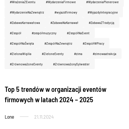
#WrażeniaZEventu
#WydarzeniaFirmowe
#WydarzeniaPlenerowe
#WydarzenieNaZewnątrz
#wyjazdfirmowy
#WyjazdyIntegracyjne
#ZabawaKarnawałowa
#ZabawaNaKarnawał
#ZabawaZTradycją
#Zespół
#zespółmuzyczny
#ZespółNaEvent
#ZespółNaŚwięta
#ZespółNaZewnątrz
#ZespółWPracy
#ZielonaWigilia
#ZieloneEventy
#zima
#zimowaatrakcja
#ZrównoważoneEventy
#ZrównoważonySylwester
Top 5 trendów w organizacji eventów
Imprezy firmowe
firmowych w latach 2024 – 2025
Lone
21.11.2024