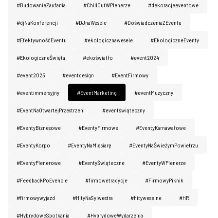
#BudowanieZaufania
#ChillOutWPlenerze
#dekoracjeeventowe
#djNaKonferencji
#DJnaWesele
#DoświadczeniaZEventu
#EfektywnośćEventu
#ekologicznawesele
#EkologiczneEventy
#EkologiczneŚwięta
#ekoświatło
#event2024
#event2025
#eventdesign
#EventFirmowy
#eventimmersyjny
#EventMarketing
#eventMuzyczny
#EventNaOtwartejPrzestrzeni
#eventświąteczny
#EventyBiznesowe
#EventyFirmowe
#EventyKarnawałowe
#EventyKorpo
#EventyNaMięsiarę
#EventyNaŚwieżymPowietrzu
#EventyPlenerowe
#EventyŚwiąteczne
#EventyWPlenerze
#FeedbackPoEvencie
#firmowetradycje
#FirmowyPiknik
#firmowywyjazd
#HityNaSylwestra
#hityweselne
#HR
#HybrydoweSpotkania
#HybrydoweWydarzenia