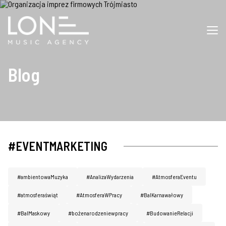
Blog
#EVENTMARKETING
#ambientowaMuzyka
#AnalizaWydarzenia
#AtmosferaEventu
#atmosferaświąt
#AtmosferaWPracy
#BalKarnawałowy
#BalMaskowy
#bożenarodzeniewpracy
#BudowanieRelacji