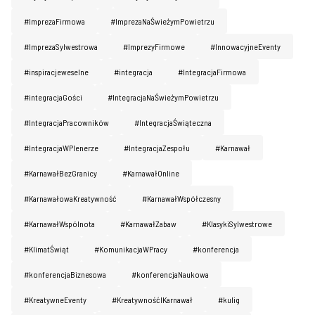
#ImprezaFirmowa
#ImprezaNaŚwieżymPowietrzu
#ImprezaSylwestrowa
#ImprezyFirmowe
#InnowacyjneEventy
#inspiracjeweselne
#integracja
#IntegracjaFirmowa
#integracjaGości
#IntegracjaNaŚwieżymPowietrzu
#IntegracjaPracowników
#IntegracjaŚwiąteczna
#IntegracjaWPlenerze
#IntegracjaZespołu
#Karnawał
#KarnawałBezGranicy
#KarnawałOnline
#KarnawałowaKreatywność
#KarnawałWspółczesny
#KarnawałWspólnota
#KarnawałZabaw
#KlasykiSylwestrowe
#KlimatŚwiąt
#KomunikacjaWPracy
#konferencja
#konferencjaBiznesowa
#konferencjaNaukowa
#KreatywneEventy
#KreatywnośćIKarnawał
#kulig