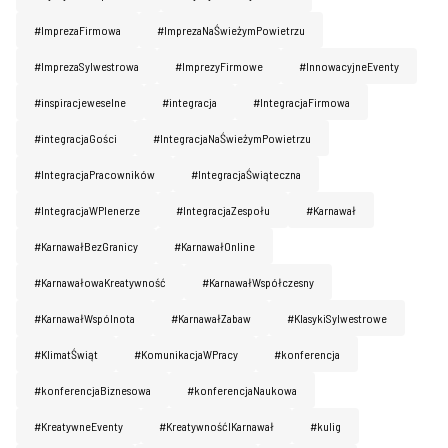
#ImprezaFirmowa
#ImprezaNaŚwieżymPowietrzu
#ImprezaSylwestrowa
#ImprezyFirmowe
#InnowacyjneEventy
#inspiracjeweselne
#integracja
#IntegracjaFirmowa
#integracjaGości
#IntegracjaNaŚwieżymPowietrzu
#IntegracjaPracowników
#IntegracjaŚwiąteczna
#IntegracjaWPlenerze
#IntegracjaZespołu
#Karnawał
#KarnawałBezGranicy
#KarnawałOnline
#KarnawałowaKreatywność
#KarnawałWspółczesny
#KarnawałWspólnota
#KarnawałZabaw
#KlasykiSylwestrowe
#KlimatŚwiąt
#KomunikacjaWPracy
#konferencja
#konferencjaBiznesowa
#konferencjaNaukowa
#KreatywneEventy
#KreatywnośćIKarnawał
#kulig