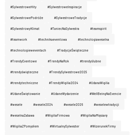
#SylwestroweHity
#SylwestroweInspiracje
#SylwestrowePodróże
#SylwestroweTradycje
#SylwestrowyKlimat
#TaniecNaSylwestra
#teamspirit
#teamwork
#technikaeventowa
#technologiaweselna
#technologieweventach
#TradycjeŚwiąteczne
#TrendyEventowe
#TrendyNaRok
#trendyślubne
#trendyświąteczne
#TrendySylwestrowe2025
#trendytechniczne
#TrendyWigilia2024
#UdanaWigilia
#UdaneŚwiętowanie
#UdaneWydarzenie
#WellBeingNaEvencie
#wesele
#wesele2024
#wesele2026
#weselewtradycji
#weselnaZabawa
#WigiliaFirmowa
#WigiliaNaMięsiarę
#WigiliaZPomysłem
#WirtualnySylwester
#WizerunekFirmy