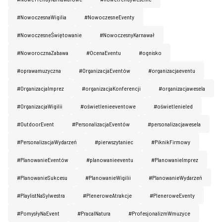
#NowoczesnaWigilia
#NowoczesneEventy
#NowoczesneŚwiętowanie
#NowoczesnyKarnawał
#NoworocznaZabawa
#OcenaEventu
#ognisko
#oprawamuzyczna
#OrganizacjaEventów
#organizacjaeventu
#OrganizacjaImprez
#organizacjaKonferencji
#organizacjawesela
#OrganizacjaWigilii
#oświetlenieeventowe
#oświetlenieled
#OutdoorEvent
#PersonalizacjaEventów
#personalizacjawesela
#PersonalizacjaWydarzeń
#pierwszytaniec
#PiknikFirmowy
#PlanowanieEventów
#planowanieeventu
#PlanowanieImprez
#PlanowanieSukcesu
#PlanowanieWigilii
#PlanowanieWydarzeń
#PlaylistNaSylwestra
#PleneroweAtrakcje
#PleneroweEventy
#PomysłyNaEvent
#PracaINatura
#ProfesjonalizmWmuzyce