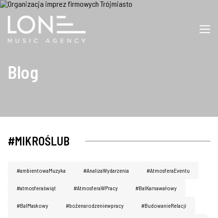
Blog
#MIKROŚLUB
#ambientowaMuzyka
#AnalizaWydarzenia
#AtmosferaEventu
#atmosferaświąt
#AtmosferaWPracy
#BalKarnawałowy
#BalMaskowy
#bożenarodzeniewpracy
#BudowanieRelacji