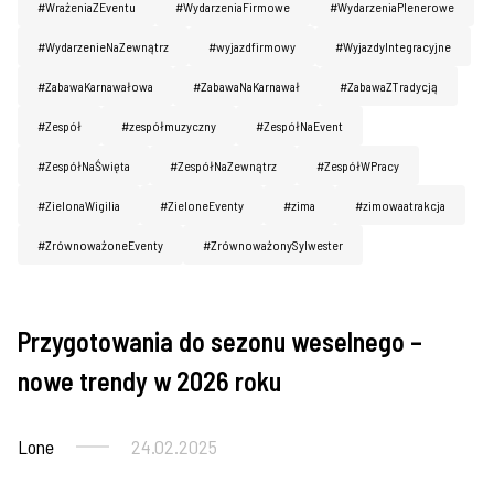
#WrażeniaZEventu
#WydarzeniaFirmowe
#WydarzeniaPlenerowe
#WydarzenieNaZewnątrz
#wyjazdfirmowy
#WyjazdyIntegracyjne
#ZabawaKarnawałowa
#ZabawaNaKarnawał
#ZabawaZTradycją
#Zespół
#zespółmuzyczny
#ZespółNaEvent
#ZespółNaŚwięta
#ZespółNaZewnątrz
#ZespółWPracy
#ZielonaWigilia
#ZieloneEventy
#zima
#zimowaatrakcja
#ZrównoważoneEventy
#ZrównoważonySylwester
Przygotowania do sezonu weselnego –
Wesela
nowe trendy w 2026 roku
Lone
24.02.2025