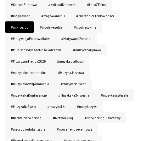
#KulturaFirmowa
#KulturaIKarnawał
#LatoZFirmą
#magiaświąt
#mapowanie3D
#MierzenieEfektywności
#mikroślub
#modaweselna
#modnesuknie
#MotywacjaPracowników
#MotywacjaZespołu
#MultisensoryczneDoświadczenia
#muzycznaOprawa
#MuzyczneTrendy2025
#muzykadlaGości
#muzykaInstrumentalna
#MuzykaJazzowa
#muzykalneWspomnienia
#MuzykaNaEvent
#muzykaNaKonferencję
#MuzykaNaSylwestra
#muzykanaWesele
#MuzykaNaŻywo
#muzykaTła
#muzykażywa
#NaturaINetworking
#Networking
#NetworkingBiznesowy
#nietypowelokalizacje
#nowetrendyeventowe
#NoweTrendyKarnawałowe
#nowetrendyweselne