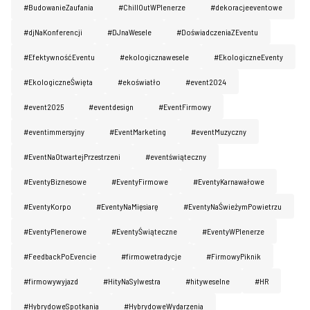
#BudowanieZaufania
#ChillOutWPlenerze
#dekoracjeeventowe
#djNaKonferencji
#DJnaWesele
#DoświadczeniaZEventu
#EfektywnośćEventu
#ekologicznawesele
#EkologiczneEventy
#EkologiczneŚwięta
#ekoświatło
#event2024
#event2025
#eventdesign
#EventFirmowy
#eventimmersyjny
#EventMarketing
#eventMuzyczny
#EventNaOtwartejPrzestrzeni
#eventświąteczny
#EventyBiznesowe
#EventyFirmowe
#EventyKarnawałowe
#EventyKorpo
#EventyNaMięsiarę
#EventyNaŚwieżymPowietrzu
#EventyPlenerowe
#EventyŚwiąteczne
#EventyWPlenerze
#FeedbackPoEvencie
#firmowetradycje
#FirmowyPiknik
#firmowywyjazd
#HityNaSylwestra
#hityweselne
#HR
#HybrydoweSpotkania
#HybrydoweWydarzenia