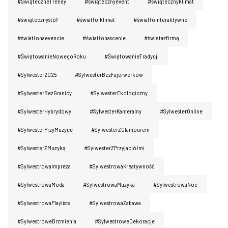
#ŚwiąteczneTrendy
#świątecznyevent
#świątecznyklimat
#świątecznystół
#światłoiklimat
#światłointeraktywne
#światłonaevencie
#światłonascenie
#świętazfirmą
#ŚwiętowanieNowegoRoku
#ŚwiętowanieTradycji
#Sylwester2025
#SylwesterBezFajerwerków
#SylwesterBezGranicy
#SylwesterEkologiczny
#SylwesterHybrydowy
#SylwesterKameralny
#SylwesterOnline
#SylwesterPrzyMuzyce
#SylwesterZGlamourem
#SylwesterZMuzyką
#SylwesterZPrzyjaciółmi
#SylwestrowaImpreza
#SylwestrowaKreatywność
#SylwestrowaModa
#SylwestrowaMuzyka
#SylwestrowaNoc
#SylwestrowaPlaylista
#SylwestrowaZabawa
#SylwestroweBrzmienia
#SylwestroweDekoracje